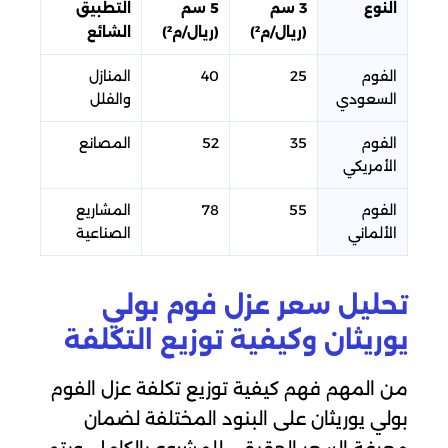
النوع
3 سم
5 سم
التطبيق
(ريال/م²)
(ريال/م²)
الشائع
الفوم
25
40
المنازل
السعودي
والفلل
الفوم
35
52
المصانع
الأمريكي
الفوم
55
78
المشاريع
الألماني
الصناعية
تحليل سعر عزل فوم بولي
يوريثان وكيفية توزيع التكلفة
من المهم فهم كيفية توزيع تكلفة عزل الفوم
بولي يوريثان على البنود المختلفة لضمان