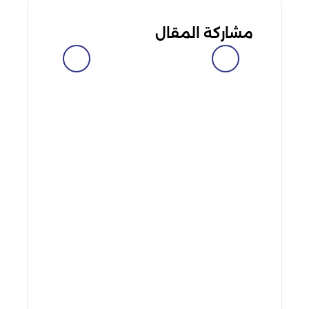
مشاركة المقال
facebook
messenger
whatsapp
telegram
twitter
linkedin
viber
pinterest
tumblr
hackernews
reddit
vk
buffer
xing
line
pocket
flipboard
weibo
blogger