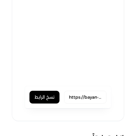
hackernews
reddit
vk
buffer
xing
line
pocket
flipboard
weibo
blogger
okru
evernote
skype
trello
نسخ الرابط