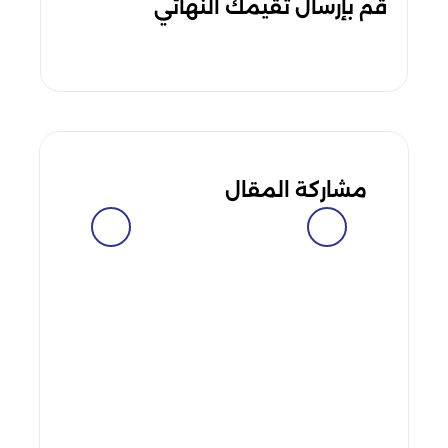
قُم بإرسال تقيمك النهائي
مشاركة المقال
facebook
messenger
whatsapp
telegram
twitter
linkedin
viber
pinterest
tumblr
hackernews
reddit