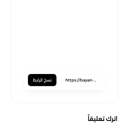
vk
buffer
xing
line
pocket
flipboard
weibo
blogger
okru
evernote
skype
trello
نسخ الرابط
اترك تعليقاً