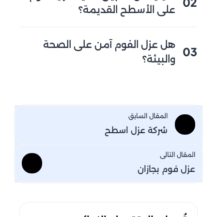
02
على الأسطح القديمة؟
نعم، يمكن بسهولة بعد فحص السطح ومعالجة
هل عزل الفوم آمن على الصحة
التشققات والتلف، حيث يمكن تنفيذ عزل الفوم
03
والبيئة؟
بكفاءة عالية.
يتميز الفوم المفتوح بأنه يستخدم بصورة أكبر
لضمان العزل الحراري والصوتي، بينما الفوم
المغلق يتميز بكفاءة أعلى ومقاومة عالية للماء.
المقال السابق
شركة عزل اسطح
المقال التالى
عزل فوم بجازان