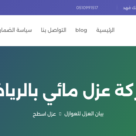
لك فهد
0510991517
الرئيسية
blog
التواصل بنا
سياسة الضمان 
ة عزل مائي بالري
بيان العزل للعوازل
عزل اسطح