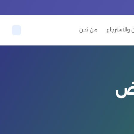
والاسترجاع
من نحن
اض