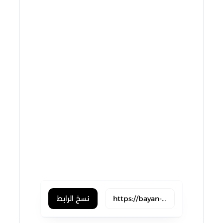
twitter
linkedin
viber
pinterest
tumblr
hackernews
reddit
vk
buffer
xing
line
pocket
flipboard
weibo
blogger
okru
evernote
skype
trello
نسخ الرابط